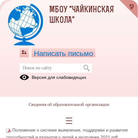
МБОУ "ЧАЙКИНСКАЯ
ШКОЛА"
Написать письмо
Система выявления, поддержки и
Версия для слабовидящих
развития способностей и талантов у
детей и молодежи
Концепция общенациональной системы выявления и
Сведения об образовательной организации
развития молодых талантов.pdf
(скачать)
(посмотреть)
План работы с одаренными детьми в 2020-2021 уч.г..pdf
(скачать)
(посмотреть)
Положение о системе выявления, поддержки и развития
способностей и талантов у детей и молодежи 2021.pdf